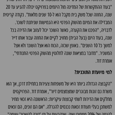
"בעוד ההתקשרות של המדינה מול היזמים בפרויקט יכולה להגיע עד 20
שנה, החוזה שכל משק בית מקבל הוא ל-10 שנים מלאות". נקודה קריטית
המבדילה את המיזם מהשוק הפרטי היא הגמישות שניתנת לשוכר.
לדבריה, "הפכנו את הקערה, כאשר השוכר יכול לעזוב את הדירה בכל
שנה, בעוד היזם (בעל הבית) מחויב לקיים את החוזה עבור אותו דייר
למשך כל 10 השנים". באופן שכזה, הכוח הוא אצל השוכר ולא אצל
המשכיר. "מדובר במציאות שונה לחלוטין מהשוק הפרטי התנודתי",
אומרת דוד.
למי מיועדת התוכנית?
"הקבוצה הגדולה ביותר היא של משפחות צעירות בתחילת דרכן, אך הוא
משרת גם זוגות מבוגרים שמצמצמים דיור", אומרת דוד. הפרויקטים
מחלקים את הדירות לשתי קבוצות עיקריות: הראשונה היא זכאי מחיר
למשתכן בעלי תעודת זכאות נכנסים להגרלה. "אם הם זוכים, הם זכאים
להנחה של 20% ממחירי שוק, שנקבעים על ידי 'דירה להשכיר' עצמה",