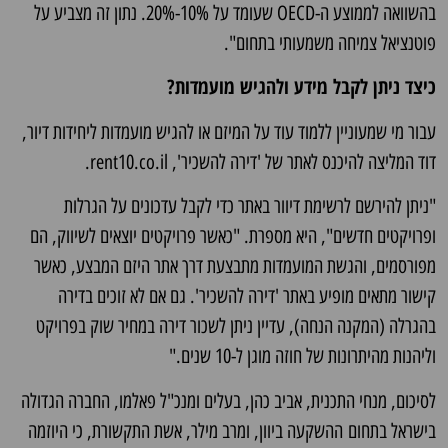
בהשוואה לממוצע ה-OECD שעומד על 10%-20%. נתון זה מצביע על
פוטנציאל צמיחה משמעותי בתחום".
כיצד ניתן לקבל מידע ולהגיש מועמדות?
עבור מי שמעוניין ללמוד עוד על המיזם או להגיש מועמדות ליחידות דיור,
דוד המליצה להיכנס לאתר של 'דירה להשכיר', rent10.co.il.
"ניתן להירשם לרשימת דיוור באתר כדי לקבל עדכונים על הגרלות
ופרויקטים חדשים", היא מספרת. "כאשר פרויקטים יוצאים לשיווק, הם
מפורסמים, והגשת המועמדות מתבצעת דרך אתר היזם המבצע, כאשר
קישור מתאים מופיע באתר 'דירה להשכיר'. גם אם לא זוכים בדירה
בהגרלה (המקנה הנחה), עדיין ניתן לשכור דירה במחיר שוק בפרויקט
וליהנות מהיתרונות של חוזה מוגן ל-10 שנים."
לסיכום, מנחי התכנית, אביב כהן, בעלים ומנכ"ל פאלמו, החברה הגדולה
בישראל בתחום
ההשקעה ביוון
, ומרב מילר, אשת התקשורת, כי היוזמה