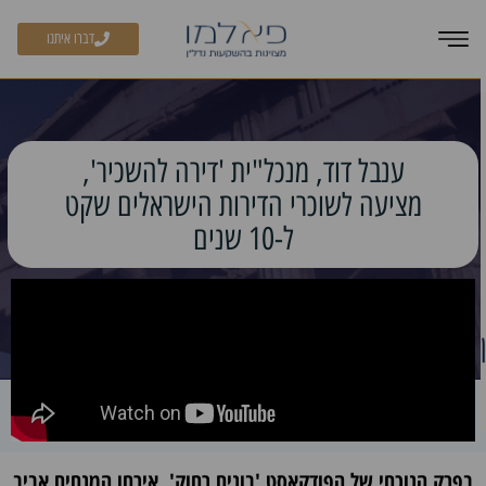
דברו איתנו
ענבל דוד, מנכל"ית 'דירה להשכיר',
מציעה לשוכרי הדירות הישראלים שקט
ל-10 שנים
בפרק הנוכחי של הפודקאסט 'בונים רחוק', אירחו המנחים אביב