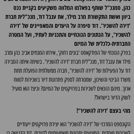
כהן, סמנכ"ל שותף בפאלמו המלווה משקיעים
בקניית נכס
ביוון
ואשת התקשורת מרב מילר, את ענבל דוד, מנכ"לית חברת
'דירה להשכיר'.
דוד סיפרה על היעדים והמאפיינים של 'דירה
להשכיר', על הנתונים הנוכחיים והתכניות לעתיד, ועל המטרה
החברתית-כלכלית של המיזם
בפרק הנוכחי של הפודקאסט 'בונים רחוק', אירחו המנחים אביב כהן ומרב
מילר את ענבל דוד, מנכ"לית חברת 'דירה להשכיר'. בשיחה איתה הסבירה
דוד על הפעילות של 'דירה להשכיר', חברה ממשלתית הפועלת תחת
משרד הבינוי והשיכון, שמטרתה לספק פתרונות דיור בשכירות לטווח
ארוך. מיהם הזכאים לשכירות בפרויקטים של המיזם? וכיצד הוא מועיל
לשוק הדיור בישראל?
מהי בעצם 'דירה להשכיר'?
הקונספט המרכזי של 'דירה להשכיר' הוא יצירת פרויקטים ייעודיים
לשכירות מוסדית, המציעים יתרונות משמעותיים לדיירים. דוד הדגישה כי