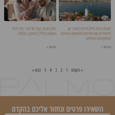
למעלה מ-35 מיליון תיירים בשנה: יוון
רחוק מהעין, קרוב אל הלב: כיצד לנהל
מיישרת קו עם המדינות הנחשקות באירופה
השקעה בנדל"ן מרחוק ב-2026?
והמשקיעים מרוויחים
קרא עוד »
קרא עוד »
« הקודם
1
2
3
4
5
הבא »
השאירו פרטים ונחזור אליכם בהקדם