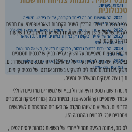
הערות עיקריות:
טכנולוגית
2021:
התאוששות מהירה לאחר הקורונה, עליית ביקוש, תשואה
צפי הצמיחה במחירי הנדל"ן לשנים הקרובות נשאר אופטימי, עם תחזית
ממוצעת 5%-7%
2022:
קפיצה במחירי נכסים, גידול בתשואות, תשואה ממוצעת 6%-8%
לעלייה של 5-7% שנתית, מה שמעודד משקיעים לחשוב על
השקעות
2023:
המשך עלייה, ביקוש חזק במיוחד באזורים תיירותיים, תשואה
נדל"ן ביוון
בחיוב.
ממוצעת 7%-9%
2024:
התייצבות ברמות גבוהות, פרויקטים חדשים, תשואה ממוצעת
מגמות נוספות משפיעות על השוק: עלייה בביקוש לנכסים חסכוניים
7%-10%
באנרגיה, שזוכים לעליית ערך של עד 125% יותר מנכסים לא משודרגים.
2025:
שוק יציב, תשואות גבוהות בעיקר בהשכרה קצרה, תשואה
ממוצעת 7%-10%
משקיעים חכמים מתחילים להשקיע בשדרוג אנרגטי של נכסים קיימים,
תוך ניצול מענקים ממשלתיים זמינים.
מגמה חשובה נוספת היא הגידול בביקוש למשרדים מודרניים ולחללי
עבודה שיתופיים (co-working), במיוחד בצפון-מזרח אטיקה ובפרברים
הדרומיים. משקיעים שיזהו מוקדם את האזורים המתפתחים לשימושים
מסחריים יוכלו להרוויח מהמגמה הזו.
לסיכום, אתונה מציעה תמהיל ייחודי של תשואות גבוהות יחסית לסיכון,