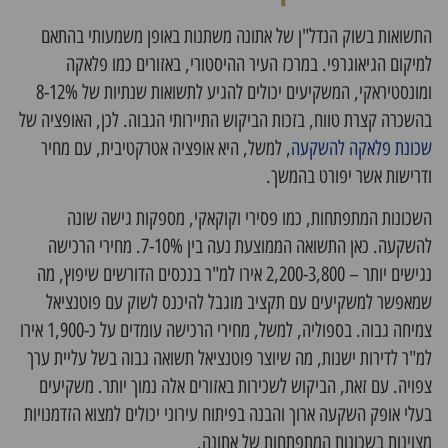
התשואות בשוק הנדל"ן של אתונה משתנות באופן משמעותי בהתאם
למיקום הגיאוגרפי. במרכז העיר ההיסטורי, באזורים כמו פלאקה
ומונסטיראקי, המשקיעים יכולים להגיע לתשואות שנתיות של 8-12%
בהשכרה קצרת טווח, בזכות הביקוש התיירותי הגבוה. לכן, האופציה של
שכונת פלאקה להשקעה
, למשל, היא אופציה אטרקטיבית, עם מחיר
ודרישות אשר יפורט בהמשך.
השכונות המתפתחות, כמו פסירי וקוקאקי, מספקות גישה שונה
להשקעה. כאן התשואה הממוצעת נעה בין 7-10%. מחירי הרכישה
נגישים יותר – 2,200-3,800 אירו למ"ר בנכסים הדורשים שיפוץ, מה
שמאפשר למשקיעים עם תקציב מוגבל להיכנס לשוק עם פוטנציאל
צמיחה גבוה. בספוליה, למשל, מחירי הרכישה עומדים על כ-1,900 אירו
למ"ר לדירות ישנות, מה שיוצר פוטנציאל תשואה גבוה בשל עליית ערך
צפויה. עם זאת, הביקוש לשכירות באזורים אלה נמוך יותר. משקיעים
בעלי אופק השקעה ארוך והבנה בפיתוח עירוני יכולים למצוא הזדמנויות
מצוינות בשכונות המתפתחות של אתונה.