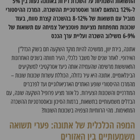
התשואות השנתיות על השכרת דירות באתונה נעות בין 5%
ל-12% בהתאם לאזור ואסטרטגיית ההשכרה. המרכז ההיסטורי
מוביל עם תשואות של 8-12% בהשכרה קצרת טווח, בעוד
שכונות מתפתחות מציעות פוטנציאל צמיחה עם תשואות של
6-9% משילוב השכרה ועליית ערך הנכס
אתונה, בירת יוון, ממשיכה להיות מוקד השקעה חם בשוק הנדל"ן
האירופי. לאחר שנים של משבר כלכלי, העיר חוותה בשנים האחרונות
התאוששות מרשימה שהעמידה אותה כיעד אטרקטיבי למשקיעים
הבינלאומיים. אתונה היא עיר גדולה, הכוללת עשרות שכונות שונות –
מהמרכז ההיסטורי שופע האתרים הארכיאולוגיים ועד לפרברים
המודרניים והשכונות הצעירות. כל אזור מציע פרופיל השקעה שונה, עם
הבדלים משמעותיים בתשואות, ברמות הסיכון ובאסטרטגיות ההשכרה
המתאימות. מהי הרווחיות הצפויה בשכונות השונות?
המפה הכלכלית של אתונה: פערי תשואה
משמעותיים בין האזורים