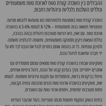
ההבדלים בין השכרה קצרת טווח לארוכת טווח משמעותיים
וכוללים השלכות כלכליות וניהוליות רחבות.
השכרה קצרת טווח באמצעות פלטפורמות כמו Airbnb לדוגמא מציעה
פוטנציאל תשואה גבוה משמעותית – 8-12% לעומת 4.5-6% בהשכרה
ארוכת טווח. עם זאת, היא דורשת מעורבות ניהולית גבוהה בהרבה,
כוללת הוצאות ניקיון ותחזוקה משמעותיות, וחשופה לרגולציה משתנה
ולסיכון עונתיות. כל זה בהנחה ואתם בוחרים לנהל את הנכס לבד ולא על
ידי חברה שדואגת לניהול הנכס.
משקיעים שבחרו בהשכרה קצרת טווח מוצאים עצמם מתמודדים עם
אתגרים ייחודיים: צורך בעדכון קבוע של הנכס, ניהול ציפיות אורחים,
טיפול בביקורות ברשת, והתמודדות עם תקנות עירוניות משתנות. לעומת
זאת, משקיעים בהשכרה ארוכת טווח נהנים מהכנסה צפויה וקבועה,
פחות מעורבות יומיומית, ויחסים ארוכי טווח עם השוכרים.
בחינת השוק המקומי חושפת מגמה מעניינת: בעוד שבעבר העדיפו