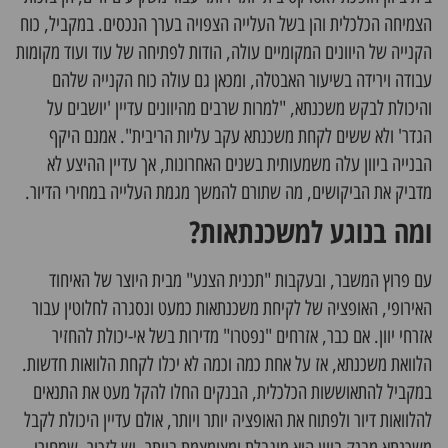
הצמיחה הכלכלית והן בשל העלייה הצפויה בערך הנכסים. במקביל, כוח
הקנייה של היוונים המקומיים עולה, הודות לפתיחה של עוד ועוד מקומות
עבודה וירידה בשיעור האבטלה, ומכאן גם עולה כוח הקנייה שלהם
והיכולת לבקש משכנתא, "למרות שרבים מהיוונים עדיין 'יושבים על
הגדר' ולא ששים לקחת משכנתא עקב עליות הריבית". אמנם היקף
הבנייה ביוון עלה משמעותית בשנים האחרונות, אך עדיין ההיצע לא
מדביק את הביקושים, מה שתורם להמשך מגמת העלייה במחירי הדיור.
ומה בנוגע למשכנתאות?
עם פרוץ המשבר, ובעקבות "תכנית הצנע" מבית היוצר של האיחוד
האירופי, האופציה של לקיחת משכנתאות כמעט ונסגרה לחלוטין עבור
אזרחי יוון. אם כבר, אזרחים "נפטרו" מדירות בשל אי-יכולת להחזיר
הלוואת משכנתא, אז על אחת כמה וכמה לא יכלו לקחת הלוואות חדשות.
במקביל להתאוששות הכלכלית, הבנקים החלו להקל מעט את התנאים
להלוואות דיור ולפתוח את האופציה יותר ויותר, אולם עדיין היכולת לקבל