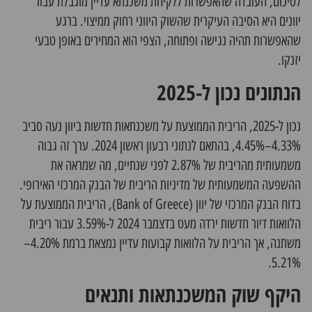
לסיכום, העובדה שהאפשרות ללקיחת משכנתא עדיין מוגבלת עבור
יוונים היא הסיבה העיקרית שהשוק היווני רחוק ממיצוי. ברגע
שהאפשרות תהיה נגישה ופתוחה, הצפי הוא המחירים באופן טבעי
יזנקו.
הנתונים נכון ל-2025
נכון ל-2025, הריבית הממוצעת על משכנתאות חדשות ביוון נעה סביב
4.33%–4.45%, בהתאם לנתוני רבעון ראשון 2024. ערך זה גבוה
משמעותית מהריבית של 2.87% לפני שנתיים, מה שמראה את
ההשפעה המשמעותית של מדיניות הריבית של הבנק המרכזי האירופי.
בדוח הבנק המרכזי של יוון (Bank of Greece), הריבית הממוצעת על
הלוואות דיור חדשות ירדה מעט בדצמבר 2024 ל-3.59% עבור ריבית
משתנה, אך הריבית על הלוואות קבועות עדיין נמצאת ברמת 4.20%–
5.21%.
היקף שוק המשכנתאות ותנאים