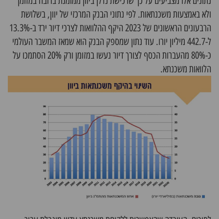
נתונים אלו מצביעים על כך
שרכישת נדלן ביוון
ממומנת ברובה במזומן
ולא באמצעות משכנתאות. לפי נתוני הבנק המרכזי של יוון, בשלושת
הרבעונים הראשונים של 2023 היקף ההלוואות לצרכי דיור ירד ב-13.3%
ל-442.7 מיליון יורו. עוד נתון שמספק הבנק הוא שמאז המשבר העולמי
כ-80% מהעברות הכסף לצורך דיור נעשו במזומן ורק 20% הסתמכו על
הלוואות משכנתא.