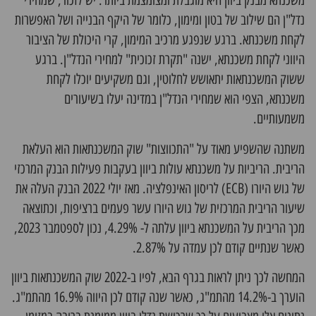
משכנתא מבנק ביוון היא מוגבלת ומצומצמת ביותר. יש לזכור, שמחירי
נדל"ן הם שילוב של בטון ומימון, כלומר של היקף הבנייה ושל האפשרות
לקחת משכנתא. ברגע שנפגע מרכיב המימון, קרי היכולת של הציבור
היווני לקחת משכנתא, ישנה "תקרת זכוכית" למחירי הנדל"ן. ברגע
ששוק המשכנתאות יתאושש לחלוטין, וגם משקיעים יוכלו לקחת
משכנתא, הצפי הוא שמחירי הנדל"ן במדינה יעלו בשיעורים
משמעותיים.
משתנה שהשפיע מאוד על "התכווצות" שוק המשכנתאות הוא העלאת
הריבית. הריביות על משכנתא עולות ביוון בעקבות פעילות הבנק המרכזי
של גוש היורו (ECB) לריסון האינפלציה. מאז יולי 2022 הבנק העלה את
שיעור הריבית המרכזית של גוש היורו עשר פעמים ברציפות, וכתוצאה
מכך הריבית על המשכנתא ביוון עלתה ל- 4.29%, נכון לספטמבר 2023,
כאשר שנתיים קודם לכן עמדה על 2.87%.
המחשה לכך ניתן לראות בגרף הבא, לפיו ב-2022 שוק המשכנתאות ביוון
הוערך ב-14.2% מהתמ"ג, כאשר שנה קודם לכן היווה 16.9% מהתמ"ג.