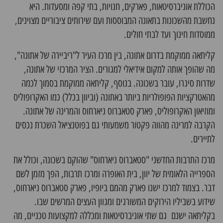
הכוללת אוניברסיטאות, פארקים, חנויות, בתי קפה ומסעדות. היא
נחשבת
מהשכונות בתאונה
המבוססות ועם שירותים ציבוריים מצוינים,
ממוסדות חינוך ועד לבתי חולים.
קליתאה ממוקמת בדרום אתונה, בין מרכז העיר ל"ריביירה של אתונה",
מה שהופך אותה למקום אידיאלי למגורים. הציר המרכזי של אתונה,
שדרות סיגרו, עובר בשכונה. בנוסף, קליתאה ממוקמת בסמוך לכמה
מהאטרקציות הפופולריות ביותר באתונה (וביוון בכלל) כמו האקרופוליס
ומוזיאון האקרופוליס, פארק סטאברוס ניארחוס והמרינה של אתונה.
הקרבה למרינה מהווה פקטור משמעותי גם בפוטנציאל השכרת נכסים
לתיירים.
מרכז התרבות החדשני "סטאברוס ניארחוס" שהוקם בשכונה, וכולל את
הספרייה הלאומית של יוון, בית האופרה ומרכז תרבות, הפך מזמן לשם
דבר. בצמוד למרכז ישנו פארק מהמם ביופיו, פארק סטאברוס ניארחוס,
שידוע בשביליו הירוקים המשורגים ומגוון העצים המרשים שבו.
בקליתאה ישנם גם שתי אוניברסיטאות ומכללה למקצועות טכניים, מה