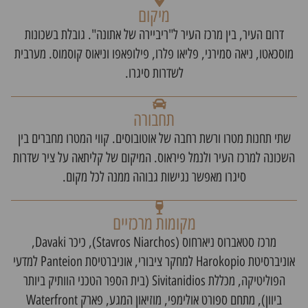
מיקום
דרום העיר, בין מרכז העיר ל"ריביירה של אתונה". גובלת בשכונות
מוסכאטו, ניאה סמירני, פליאו פלרו, פילופאפו וניאוס קוסמוס. מערבית
לשדרות סיגרו.
תחבורה
שתי תחנות מטרו ורשת רחבה של אוטובוסים. קווי המטרו מחברים בין
השכונה למרכז העיר ולנמל פיראוס. המיקום של קליתאה על ציר שדרות
סיגרו מאפשר נגישות גבוהה ממנה לכל מקום.
מקומות מרכזיים
מרכז סטאברוס ניארחוס (Stavros Niarchos), כיכר Davaki,
אוניברסיטת Harokopio למחקר ציבורי, אוניברטיסת Panteion למדעי
הפוליטיקה, מכללת Sivitanidios (בית הספר הטכני הוותיק ביותר
ביוון), מתחם ספורט אולימפי, מוזיאון המגע, פארק Waterfront