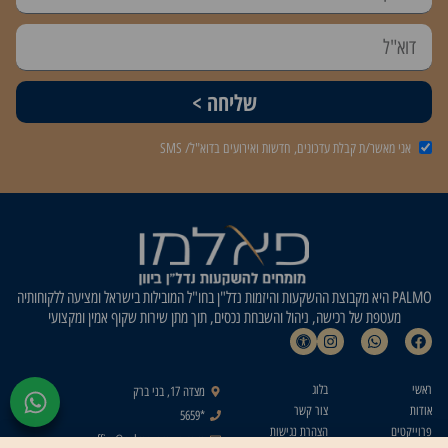
שליחה >
אני מאשר/ת קבלת עדכונים, חדשות ואירועים בדוא"ל/ SMS
PALMO היא מקבוצת ההשקעות והיזמות נדל"ן בחו"ל המובילות בישראל ומציעה ללקוחותיה
מעטפת של רכישה, ניהול והשבחת נכסים, תוך מתן שירות שקוף אמין ומקצועי
ראשי
בלוג
מצדה 17, בני ברק
אודות
צור קשר
*5659
פרוייקטים
הצהרת נגישות
office@palmo-group.com