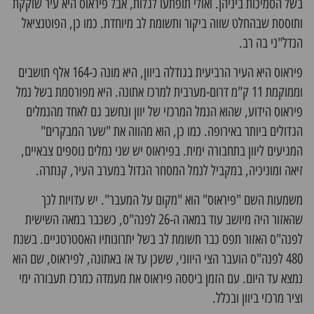
בשל הסמיכות ביניהן. ואולי תופתעו לגלות, אבל פיראוס היא עיר שוקקת
ותוססת שבהחלט שווה ביקור ותשומת לב מיוחדת. כמו כן, הפוטנציאל
הנדל"ני בה רב.
פיראוס היא העיר הרביעית בגודלה ביוון, היא מונה כ-164 אלף תושבים
וממוקמת 11 ק"מ דרום-מערבית למרכז אתונה. היא מפורסמת בשל נמל
פיראוס הידוע, שהוא הנמל המרכזי של יוון ונחשב גם לאחד מהנמלים
הגדולים ביותר באירופה. כמו כן, הוא מהווה את "שער המבקרים"
המגיעים ליוון בתחבורה ימית. בפיראוס יש שני נמלים נוספים צבאיים,
זיאה ומוניכיה, במקביל לנמל המסחר הגדול במערב העיר, קנתרה.
משמעות השם "פיראוס" הוא "מקום על המעבר". יש עדויות לכך
שהאזור היה מיושב עוד במאה ה-26 לפנה"ס, כשכבר במאה השישית
לפנה"ס האזור תפס כבר תשומת לב בשל יתרונותיו האסטרטגיים. בשנת
480 לפנה"ס הועבר הצי היווני, ששכן עד אז באתונה, לפיראוס, שם הוא
נמצא עד היום. עם הזמן ביססה פיראוס את מעמדה כמרכז תעבורה ימי
וציר מרכזי ביוון ובכלל.