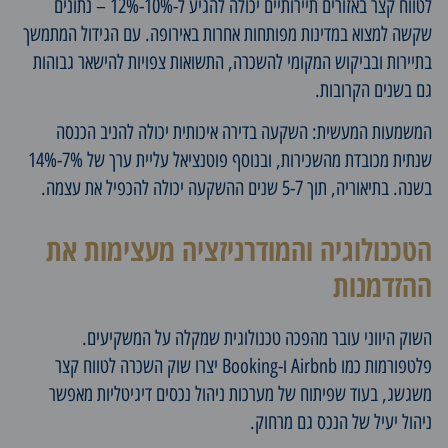
לטווח קצר באזורים תיירותיים יכולה להגיע ל-10%-12% – נתונים
שקשה למצוא במדינות מפותחות אחרות באירופה. עם הגידול המתמשך
בתיירות ובביקוש המקומי להשכרה, התשואות צפויות להישאר גבוהות
גם בשנים הקרובות.
המשמעות המעשית: השקעה בדירה איכותית יכולה להניב הכנסה
שנתית מכובדת מהשכירות, ובנוסף פוטנציאל עליית ערך של 7%-14%
בשנה. בתיאוריה, תוך 5-7 שנים ההשקעה יכולה להכפיל את עצמה.
הטכנולוגיה והמודרניזציה מעצימות את
ההזדמנות
השוק היווני עובר מהפכה טכנולוגית שמקלה על המשקיעים.
פלטפורמות כמו Airbnb ו-Booking יצרו שוק השכרה לטווח קצר
משגשג, בעוד שפיתוח של מערכות ניהול נכסים דיגיטליות מאפשר
ניהול יעיל של הנכס גם מרחוק.