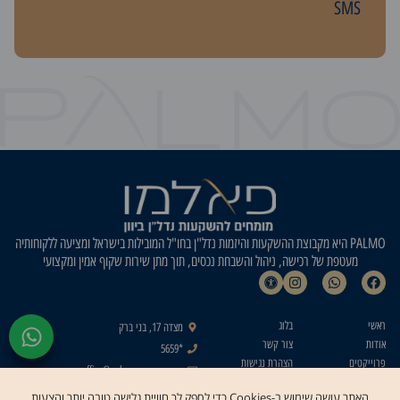
SMS
PALMO היא מקבוצת ההשקעות והיזמות נדל"ן בחו"ל המובילות בישראל ומציעה ללקוחותיה
מעטפת של רכישה, ניהול והשבחת נכסים, תוך מתן שירות שקוף אמין ומקצועי
ראשי
בלוג
מצדה 17, בני ברק
אודות
צור קשר
*5659
פרוייקטים
הצהרת נגישות
office@palmo-group.com
נדל"ן באתונה
מדיניות פרטיות
צור
האתר עושה שימוש ב-Cookies כדי לספק לך חוויית גלישה טובה יותר והצעות