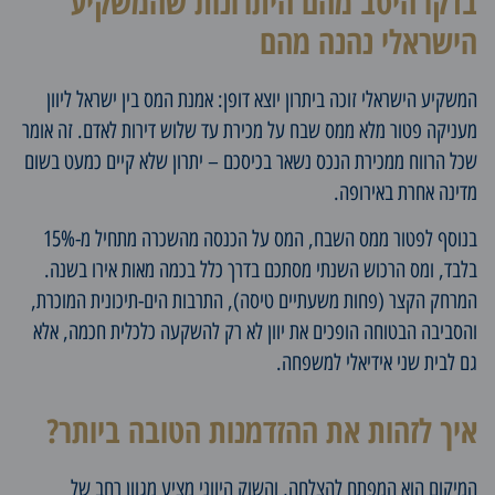
בדקו היטב מהם היתרונות שהמשקיע
הישראלי נהנה מהם
המשקיע הישראלי זוכה ביתרון יוצא דופן: אמנת המס בין ישראל ליוון
מעניקה פטור מלא ממס שבח על מכירת עד שלוש דירות לאדם. זה אומר
שכל הרווח ממכירת הנכס נשאר בכיסכם – יתרון שלא קיים כמעט בשום
מדינה אחרת באירופה.
בנוסף לפטור ממס השבח, המס על הכנסה מהשכרה מתחיל מ-15%
בלבד, ומס הרכוש השנתי מסתכם בדרך כלל בכמה מאות אירו בשנה.
המרחק הקצר (פחות משעתיים טיסה), התרבות הים-תיכונית המוכרת,
והסביבה הבטוחה הופכים את יוון לא רק להשקעה כלכלית חכמה, אלא
גם לבית שני אידיאלי למשפחה.
איך לזהות את ההזדמנות הטובה ביותר?
המיקום הוא המפתח להצלחה, והשוק היווני מציע מגוון רחב של