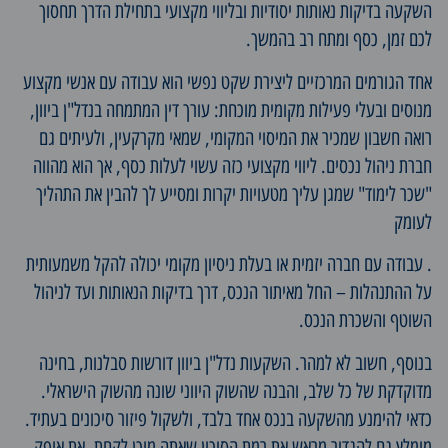
השקעה בדיקות נאותות יסודיות ובליווי מקצועי בתחילת הדרך תחסוך
לכם זמן, כסף ומתח רב בהמשך.
אחד הגורמים המרכזיים ליצירת שקט נפשי הוא עבודה עם אנשי מקצוע
מנוסים ובעלי פעילות מקומית מוכחת: עורך דין המתמחה בנדל"ן ביוון,
רואה חשבון שמכיר את המיסוי המקומי, שמאי מקרקעין, ולעיתים גם
חברת ניהול נכסים. ליווי מקצועי כזה עשוי לעלות כסף, אך הוא מהווה
"שכר לימוד" שמגן עליך מטעויות יקרות ומסייע לך להבין את התהליך
לעומק
. עבודה עם חברה יזמית או בעלת ניסיון מקומי יכולה להקל משמעותית
על ההתנהלות – החל מאיתור הנכס, דרך בדיקות הנאותות ועד לניהול
השוטף והשכרת הנכס.
בנוסף, חשוב לא למהר.
השקעות נדל"ן ביוון
דורשות סבלנות, בחינה
מדוקדקת של כל שלב, והבנה שהשוק היווני שונה מהשוק הישראלי.
כדאי להימנע מהשקעה בנכס אחד בלבד, ולשקול פיזור סיכונים בעתיד.
מומלץ גם להגדיר מראש את רמת הסיכון שאתה מוכן לקחת, את אופק