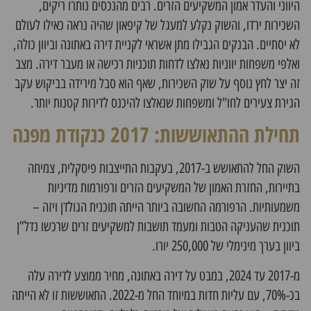
היווני והעדר אמון המשקיעים הזרים. רבים מהנכסים נותרו ריקים,
השכירות ירדו, והשוק נקלע למעגל של קיפאון שהיה נראה כאילו לעולם
לא יסתיים. הבנקים הגבילו מתן אשראי
לקניית דירה באתונה
וביוון כולה,
ואלפי משפחות יווניות נאלצו לדחות תוכניות רכישה או מעבר דירה. מצב
זה יצר לחץ
נוסף על שוק השכירות, שאף הוא סבל מירידה
בביקוש עקב
הגירת צעירים לחו"ל ומשפחות שנאלצו להיכנס לדירות קטנות יותר.
תחילת ההתאוששות: 2017 כנקודת מפנה
השוק החל להתאושש ב-2017, בעקבות התייצבות פיסקלית, צמיחה
בתיירות, החזרת האמון של המשקיעים הזרים ורפורמות מדיניות
משמעותיות. הרפורמה החשובה ביותר הייתה תוכנית הגולדן ויזה –
תוכנית שהעניקה הטבות ומעמד תושבות למשקיעים זרים שרכשו נדל”ן
ביוון בערך מינימלי של 250,000 יורו.
מ-2017 עד 2024, במבט על
דירה באתונה, מחיר
ממוצע לדירה עלה
בכ-70%, עם עליות חדות במיוחד החל מ-2022. התאוששות זו לא הייתה