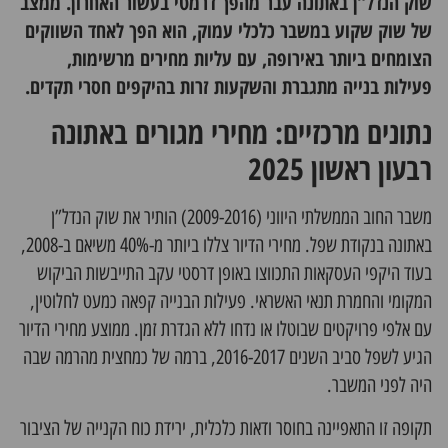
שוק הנדל”ן באתונה עבר מהפך דרמטי בעשור האחרון. ממצב
של שוק שקוע במשבר כלכלי עמוק, הוא הפך לאחד השווקים
הצומחים ביותר באירופה, עם עליות מחירים מרשימות,
פעילות בנייה מתגברת והשקעות זרות בהיקפים חסרי תקדים.
נתונים מרכזיים: מחירי מגורים באתונה
רבעון ראשון 2025
משבר החוב הממשלתי היווני (2009-2016) הותיר את שוק הנדל”ן
באתונה בנקודת שפל. מחירי הדיור צללו ביותר מ-40% משיאם ב-2008,
בעוד היקפי העסקאות התכווצו באופן דרסטי עקב התייבשות הביקוש
המקומי והחמרת תנאי האשראי. פעילות הבנייה קפאה כמעט לחלוטין,
עם אלפי פרויקטים שבוטלו או נדחו ללא הגדרת זמן. ממוצע מחירי הדיור
הגיע לשפל סביב השנים 2016-2017, ברמה של כמחצית מהרמה שבה
היה לפני המשבר.
תקופה זו התאפיינה בחוסר ודאות כלכלית, ירידת כוח הקנייה של הציבור