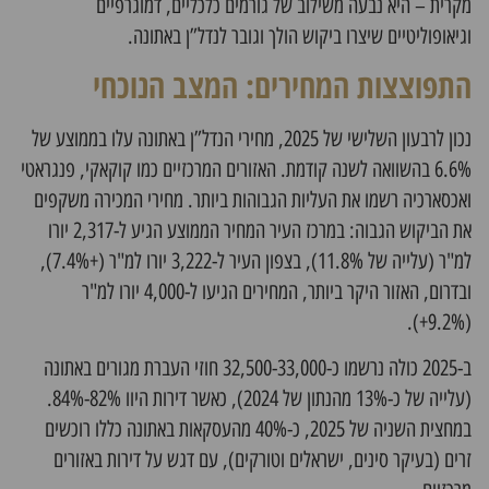
מקרית – היא נבעה משילוב של גורמים כלכליים, דמוגרפיים
וגיאופוליטיים שיצרו ביקוש הולך וגובר לנדל”ן באתונה.
התפוצצות המחירים: המצב הנוכחי
נכון לרבעון השלישי של 2025, מחירי הנדל”ן באתונה עלו בממוצע של
6.6% בהשוואה לשנה קודמת. האזורים המרכזיים כמו קוקאקי, פנגראטי
ואכסארכיה רשמו את העליות הגבוהות ביותר. מחירי המכירה משקפים
את הביקוש הגבוה: במרכז העיר המחיר הממוצע הגיע ל-2,317 יורו
למ"ר (עלייה של 11.8%), בצפון העיר ל-3,222 יורו למ"ר (+7.4%),
ובדרום, האזור היקר ביותר, המחירים הגיעו ל-4,000 יורו למ"ר
(9.2%+).
ב-2025 כולה נרשמו כ-32,500-33,000 חוזי העברת מגורים באתונה
(עלייה של כ-13% מהנתון של 2024), כאשר דירות היוו 82%-84%.
במחצית השניה של 2025, כ-40% מהעסקאות באתונה כללו רוכשים
זרים (בעיקר סינים, ישראלים וטורקים), עם דגש על דירות באזורים