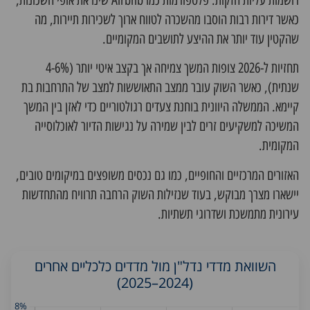
רושמות עליות חזקות. פלטפורמות כמו Airbnb שינו את אופי השכונות,
כאשר דירות רבות הוסבו מהשכרה לטווח ארוך לשכירות תיירות, מה
שהקטין עוד יותר את ההיצע לתושבים המקומיים.
תחזיות ל-2026 צופות המשך צמיחה אך בקצב איטי יותר (4-6%
שנתית), כאשר השוק עובר ממצב התאוששות למצב של התרחבות בת
קיימא. הממשלה היוונית בוחנת צעדים רגולטוריים כדי לאזן בין המשך
המשיכה למשקיעים זרים לבין שמירה על נגישות הדיור לאוכלוסייה
המקומית.
האזורים המרכזיים והחופיים, כמו גם נכסים משופצים במיקומים טובים,
יישארו מצרך מבוקש, בעוד שנזילות השוק הרחבה תרוויח מהתחדשות
עירונית מתמשכת ושדרוגי תשתיות.
השוואת מדדי נדל"ן מול מדדים כלכליים אחרים
(2024–2025)