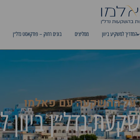
המדריך למשקיע ביוון
ממליצים
בונים רחוק – פודקאסט נדל״ן
 על ההשקעה עם פאלמו
שקעת נדל״ן ביוון ל