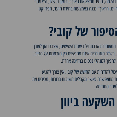
ת הלמה, תמיד תמצא את האיך”. במקרה שלו, ה“למה”
חיים. ה“איך” נבנה באמצעות בחירת היעד, הפרויקט
סיפור של קובי?
 המאוחרות או בתחילת שנות השישים, שצברו הון לאורך
 בשלב הזה רבים אינם מחפשים רק הזדמנות על הנייר,
להפוך למנהלי נכסים במדינה אחרת.
ול להזדהות עם החשש של קובי. אין צורך להגיע
 מתאפשרת כאשר מקבלים תשובות ברורות, מכירים את
לאחר החתימה.
השקעה ביוון