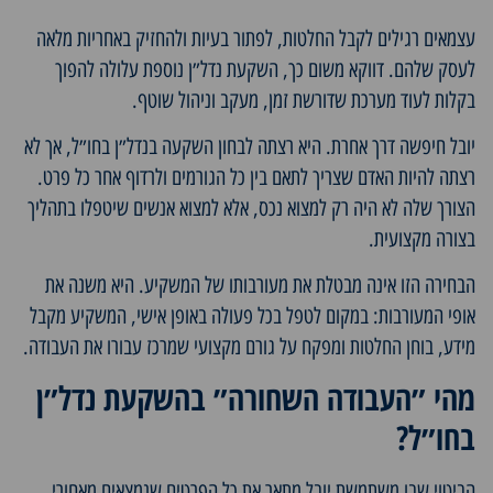
עצמאים רגילים לקבל החלטות, לפתור בעיות ולהחזיק באחריות מלאה
לעסק שלהם. דווקא משום כך, השקעת נדל״ן נוספת עלולה להפוך
בקלות לעוד מערכת שדורשת זמן, מעקב וניהול שוטף.
יובל חיפשה דרך אחרת. היא רצתה לבחון השקעה בנדל״ן בחו״ל, אך לא
רצתה להיות האדם שצריך לתאם בין כל הגורמים ולרדוף אחר כל פרט.
הצורך שלה לא היה רק למצוא נכס, אלא למצוא אנשים שיטפלו בתהליך
בצורה מקצועית.
הבחירה הזו אינה מבטלת את מעורבותו של המשקיע. היא משנה את
אופי המעורבות: במקום לטפל בכל פעולה באופן אישי, המשקיע מקבל
מידע, בוחן החלטות ומפקח על גורם מקצועי שמרכז עבורו את העבודה.
מהי ״העבודה השחורה״ בהשקעת נדל״ן
בחו״ל?
הביטוי שבו משתמשת יובל מתאר את כל הפרטים שנמצאים מאחורי