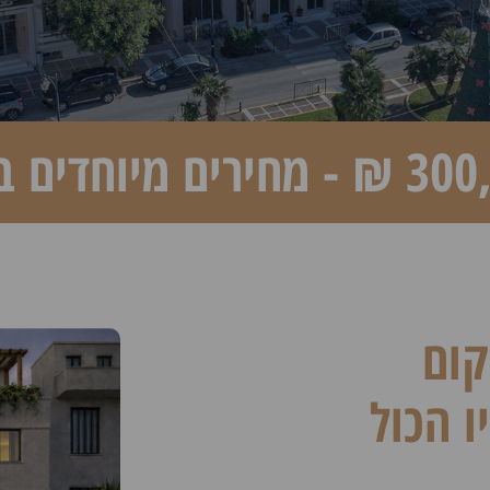
קום
ו הכול