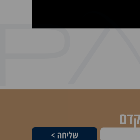
קדם
שליחה >