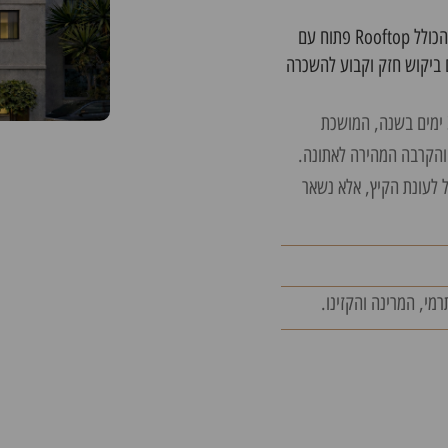
פרויקט KARDIA מציע דירות נופש במיקום המבוקש ביותר, הכולל Rooftop פתוח עם
ם ביקוש חזק וקבוע להשכרה
מיקום: הלב הפועם של לוטראקי – עיר אמיתית ותוססת 365 ימים בשנה, המושכת
 והקרבה המהירה לאתונה.
ל לעונת הקיץ, אלא נשאר
מי, המרינה והקזינו.