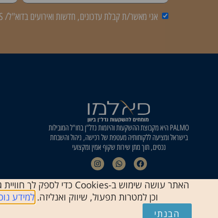
אני מאשר/ת קבלת עדכונים, חדשות ואירועים בדוא"ל/ SMS
PALMO היא מקבוצת ההשקעות והיזמות נדל"ן בחו"ל המובילות
בישראל ומציעה ללקוחותיה מעטפת של רכישה, ניהול והשבחת
נכסים, תוך מתן שירות שקוף אמין ומקצועי
האתר עושה שימוש ב-Cookies כד
וכן למטרות תפעול, שיווק ואנליזה.
למידע נוס
הבנתי