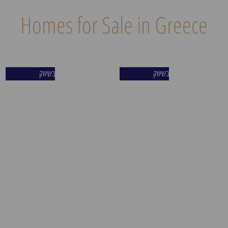
Homes for Sale in Greece
פיראוס – היעד החם של
מרכז פיראוס – פריים לוקיישן
בשיווק
בשיווק
אירופה. אחת מנקודות
נדיר על המדרחוב הראשי
ההשקעה האטרקטיביות ביוון‌‌
והמרכזי ביותר בעיר. המיקום
בזכות מעמדה כשער הכניסה
האסטרטגי נהנה מקרבה למטרו
הימי של המדינה. העיר נהנית
החדש ולהתחדשות העירונית
מהתפתחות מואצת, תשתיות‌‌
המאסיבית. העיר משלבת
תחבורה מתקדמות, ושילוב נדיר
פעילות כלכלית יציבה, נמל
של תיירות בינלאומית, מוסדות
בינלאומי עמוס ומרינה
אקדמיים וחיי רחוב‌‌ תוססים. כל
יוקרתית, מה שמייצר נוכחות
אלה יוצרים סביבת מגורים
של תיירים ואנשי עסקים 365
והשקעה בעלת ביקוש קבוע,
ימים בשנה, ותשואה גבוהה
יציבות כלכלית ועליית‌‌ ערך
למשקיעים.
קרקע מהירה.