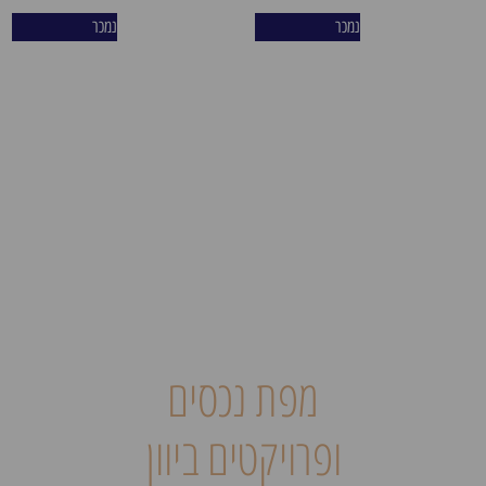
שכונת פריסטרי – "צפון תל
נמכר
נמכר
אביב של אתונה". בחירתם
הטבעית של צעירים מקומיים,
משפחות, סטודנטים ונוודים
דיגיטליים המחפשים איכות
חיים ואותנטיות. השכונה
מציעה שדרה תוססת, פארקים
ירוקים, מרכזי קניות, מסעדות
ולייף סטייל מפותח 365 ימים
בשנה. יעד אידיאלי המבטיח
ביקוש קשיח לשכירות ארוכת
טווח ופוטנציאל השבחה גבוה.
Acharnon 50,Athens
מפת נכסים
ופרויקטים ביוון