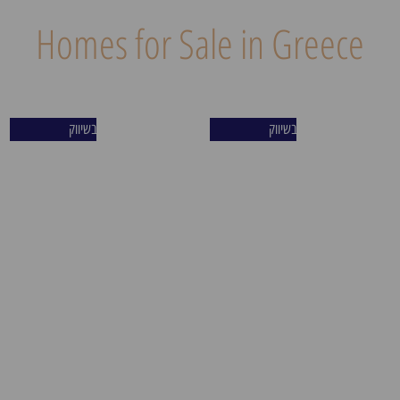
Homes for Sale in Greece
פיראוס – היעד החם של
מרכז פיראוס – פריים לוקיישן
בשיווק
בשיווק
אירופה. אחת מנקודות
נדיר על המדרחוב הראשי
ההשקעה האטרקטיביות ביוון‌‌
והמרכזי ביותר בעיר. המיקום
בזכות מעמדה כשער הכניסה
האסטרטגי נהנה מקרבה למטרו
הימי של המדינה. העיר נהנית
החדש ולהתחדשות העירונית
מהתפתחות מואצת, תשתיות‌‌
המאסיבית. העיר משלבת
תחבורה מתקדמות, ושילוב נדיר
פעילות כלכלית יציבה, נמל
של תיירות בינלאומית, מוסדות
בינלאומי עמוס ומרינה
אקדמיים וחיי רחוב‌‌ תוססים. כל
יוקרתית, מה שמייצר נוכחות
אלה יוצרים סביבת מגורים
של תיירים ואנשי עסקים 365
והשקעה בעלת ביקוש קבוע,
ימים בשנה, ותשואה גבוהה
יציבות כלכלית ועליית‌‌ ערך
למשקיעים.
קרקע מהירה.