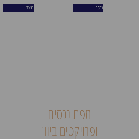
שכונת פריסטרי – "צפון תל
נמכר
נמכר
אביב של אתונה". בחירתם
הטבעית של צעירים מקומיים,
משפחות, סטודנטים ונוודים
דיגיטליים המחפשים איכות
חיים ואותנטיות. השכונה
מציעה שדרה תוססת, פארקים
ירוקים, מרכזי קניות, מסעדות
ולייף סטייל מפותח 365 ימים
בשנה. יעד אידיאלי המבטיח
ביקוש קשיח לשכירות ארוכת
טווח ופוטנציאל השבחה גבוה.
Acharnon 50,Athens
מפת נכסים
ופרויקטים ביוון