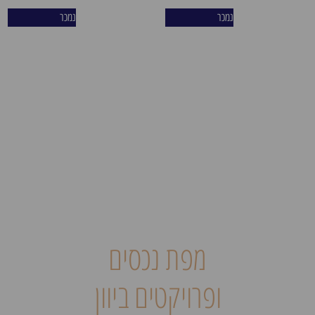
שכונת פריסטרי – "צפון תל
נמכר
נמכר
אביב של אתונה". בחירתם
הטבעית של צעירים מקומיים,
משפחות, סטודנטים ונוודים
דיגיטליים המחפשים איכות
חיים ואותנטיות. השכונה
מציעה שדרה תוססת, פארקים
ירוקים, מרכזי קניות, מסעדות
ולייף סטייל מפותח 365 ימים
בשנה. יעד אידיאלי המבטיח
ביקוש קשיח לשכירות ארוכת
טווח ופוטנציאל השבחה גבוה.
Acharnon 50,Athens
מפת נכסים
ופרויקטים ביוון