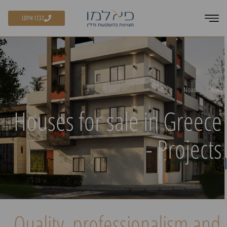
דברו איתנו
ראשי
Noam
Houses for sale in Greece
- Projects
Quality, professionalism and