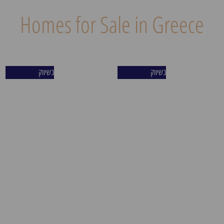
Homes for Sale in Greece
פיראוס – היעד החם של
מרכז פיראוס – פריים לוקיישן
בשיווק
בשיווק
אירופה. אחת מנקודות
נדיר על המדרחוב הראשי
ההשקעה האטרקטיביות ביוון‌‌
והמרכזי ביותר בעיר. המיקום
בזכות מעמדה כשער הכניסה
האסטרטגי נהנה מקרבה למטרו
הימי של המדינה. העיר נהנית
החדש ולהתחדשות העירונית
מהתפתחות מואצת, תשתיות‌‌
המאסיבית. העיר משלבת
תחבורה מתקדמות, ושילוב נדיר
פעילות כלכלית יציבה, נמל
של תיירות בינלאומית, מוסדות
בינלאומי עמוס ומרינה
אקדמיים וחיי רחוב‌‌ תוססים. כל
יוקרתית, מה שמייצר נוכחות
אלה יוצרים סביבת מגורים
של תיירים ואנשי עסקים 365
והשקעה בעלת ביקוש קבוע,
ימים בשנה, ותשואה גבוהה
יציבות כלכלית ועליית‌‌ ערך
למשקיעים.
קרקע מהירה.